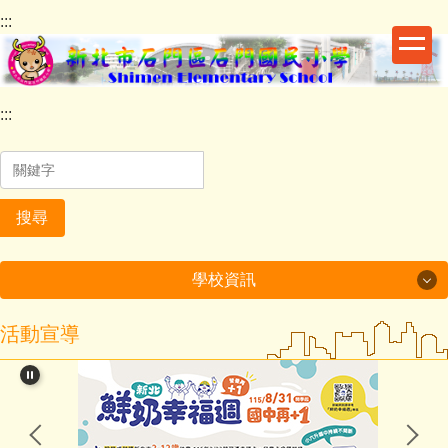
跳
:::
到
主
要
內
:::
容
區
塊
搜尋
學校資訊
學校資訊
活動宣導
關於石小
行政處室