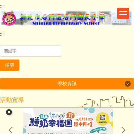
跳
:::
到
主
要
內
:::
容
區
塊
搜尋
學校資訊
學校資訊
活動宣導
關於石小
行政處室