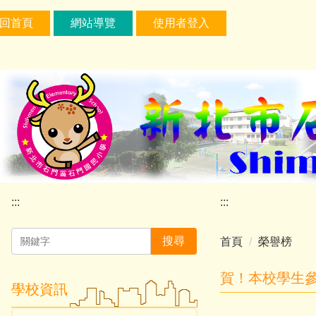
跳
:::
回首頁
網站導覽
使用者登入
到
主
要
內
容
區
塊
:::
:::
搜尋
首頁
榮譽榜
賀！本校學生參
學校資訊