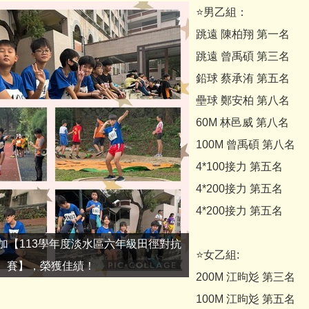
⭐️男乙組：
跳遠 陳柏翔 第一名
跳遠 曾禹碩 第三名
鉛球 蔡承洧 第五名
壘球 鄭安柏 第八名
60M 林邑威 第八名
100M 曾禹碩 第八名
4*100接力 第五名
4*200接力 第五名
4*200接力 第五名
加【113學年度淡水區六年級田徑對抗
⭐️女乙組:
賽】，榮獲佳績！
200M 江昫彣 第三名
100M 江昫彣 第五名