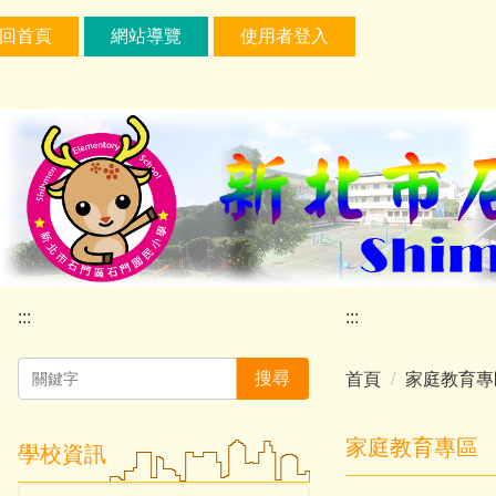
跳
:::
回首頁
網站導覽
使用者登入
到
主
要
內
容
區
塊
:::
:::
搜尋
首頁
家庭教育專
家庭教育專區
學校資訊